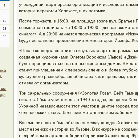
учреждений, партнерских организаций и исследовательски
2
которые пережили Холокост, и их потомки.
9
После торжеств, в 16:00, на площади возле вул. Братьев 
16
совместная гостиная. На 18:30 и 19:00 - две ознакомите
23
синагог». А в 20:00 начнется творческая программа «Иску
30
Будут исполнены произведения композиторов Йозефа К
«После концерта состоится визуальная арт-программа: м
созданная художниками Олегом Воронком (Львов) и Дже
будет проецироваться на стены окрестных домов. Вместе 
станут приглашением к переосмыслению и более глубок
ежа
л.
культурного разнообразия общества как в прошлом, так и
отмечают организаторы.
овил
Три сакральных сооружения («Золотая Роза», Бейт Гами
для
синагога) были уничтожены в 1940-х годах, во время Хол
Украиной независимости этот участок в центре города при
человеческих глаз за большим металлическим забором.
Восемь лет назад был объявлен международный архитект
мест еврейской истории во Львове. В конкурсе на созда
в еврейском квартале победил берлинский архитектор Фр