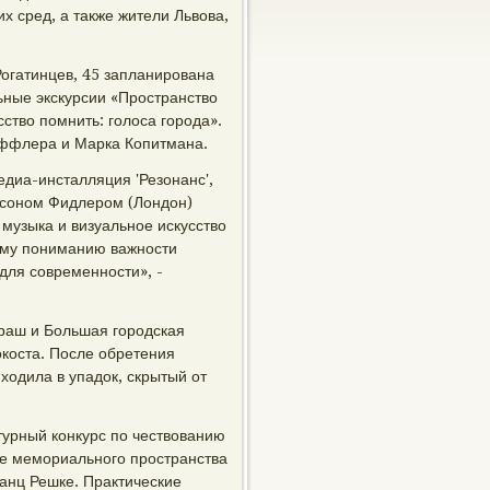
х сред, а также жители Львова,
Рогатинцев, 45 запланирована
льные экскурсии «Пространство
сство помнить: голоса города».
оффлера и Марка Копитмана.
едиа-инсталляция 'Резонанс',
йсоном Фидлером (Лондон)
музыка и визуальное искусство
ому пониманию важности
 для современности», -
драш и Большая городская
окоста. После обретения
ходила в упадок, скрытый от
урный конкурс по чествованию
ние мемориального пространства
анц Решке. Практические