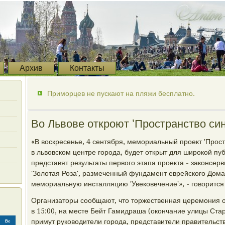
Архив
Контакты
Приморцев не пускают на пляжи бесплатно.
Во Львове откроют 'Пространство син
«В воскресенье, 4 сентября, мемориальный проект 'Прос
в львовском центре города, будет открыт для широкой пу
представят результаты первого этапа проекта - законсер
'Золотая Роза', размеченный фундамент еврейского Дом
мемориальную инсталляцию 'Увековечение'», - говорится
Организаторы сообщают, что торжественная церемония о
в 15:00, на месте Бейт Гамидраша (окончание улицы Стар
примут руководители города, представители правительст
Вс