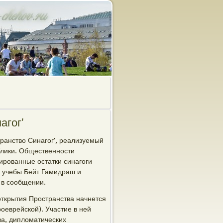
агог'
транство Синагог', реализуемый
блики. Общественности
вированные остатки синагоги
а учебы Бейт Гамидраш и
 в сообщении.
ткрытия Пространства начнется
оеврейской). Участие в ней
ва, дипломатических