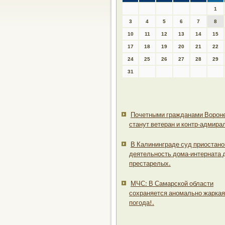
1
3
4
5
6
7
8
10
11
12
13
14
15
17
18
19
20
21
22
24
25
26
27
28
29
31
Почетными гражданами Ворон
станут ветеран и контр-адмира
В Калининграде суд приостан
деятельность дома-интерната 
престарелых.
МЧС: В Самарской области
сохраняется аномально жаркая
погода!.