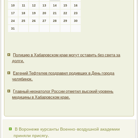
10
11
12
13
14
15
16
17
18
19
20
21
22
23
24
25
26
27
28
29
30
31
Полицию в Хабаровском крае могут оставить без света за
долги.
Евгений Тефтелев поздравил родивших в День города
челябинок.
Главный неонатолог России отметил высокий уровень
медицины в Хабаровском крае.
В Воронеже курсанты Военно-воздушной академии
приняли присягу.