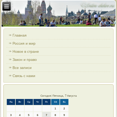
Главная
Россия и мир
Новое в стране
Закон и право
Все записи
Связь с нами
Сегодня: Пятница, 7 Августа
Пн
Вт
Ср
Чт
Пт
Сб
Вс
1
2
3
4
5
6
7
8
9