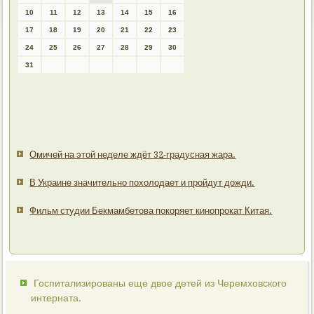
10
11
12
13
14
15
16
17
18
19
20
21
22
23
24
25
26
27
28
29
30
31
Омичей на этой неделе ждёт 32-градусная жара.
В Украине значительно похолодает и пройдут дожди.
Фильм студии Бекмамбетова покоряет кинопрокат Китая.
Госпитализированы еще двое детей из Черемховского
интерната.