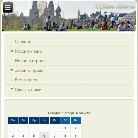
Главная
Россия и мир
Новое в стране
Закон и право
Все записи
Связь с нами
Сегодня: Четверг, 6 Августа
Пн
Вт
Ср
Чт
Пт
Сб
Вс
1
2
3
4
5
6
7
8
9