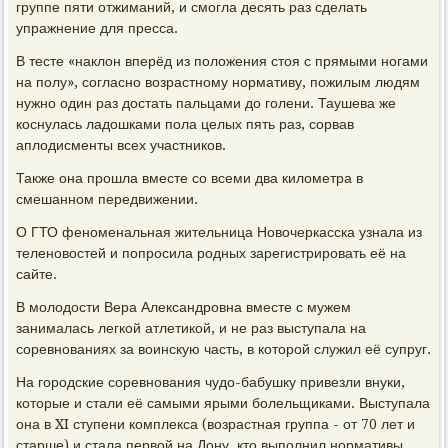
группе пяти отжиманий, и смогла десять раз сделать
упражнение для пресса.
В тесте «наклон вперёд из положения стоя с прямыми ногами
на полу», согласно возрастному нормативу, пожилым людям
нужно один раз достать пальцами до голени. Таушева же
коснулась ладошками пола целых пять раз, сорвав
аплодисменты всех участников.
Также она прошла вместе со всеми два километра в
смешанном передвижении.
О ГТО феноменальная жительница Новочеркасска узнала из
теленовостей и попросила родных зарегистрировать её на
сайте.
В молодости Вера Александровна вместе с мужем
занималась легкой атлетикой, и не раз выступала на
соревнованиях за воинскую часть, в которой служил её супруг.
На городские соревнования чудо-бабушку привезли внуки,
которые и стали её самыми ярыми болельщиками. Выступала
она в XI ступени комплекса (возрастная группа - от 70 лет и
старше) и стала первой на Дону, кто выполнил нормативы