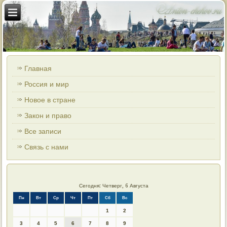
Главная
Россия и мир
Новое в стране
Закон и право
Все записи
Связь с нами
Сегодня: Четверг, 6 Августа
Пн
Вт
Ср
Чт
Пт
Сб
Вс
1
2
3
4
5
6
7
8
9