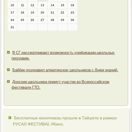
10
11
12
13
14
15
16
17
18
19
20
21
22
23
24
25
26
27
28
29
30
31
В СГ рассматривают возможность унификации школьных
программ.
Байбек поздравил алматинских школьников с Днем знаний.
Донские школьники примут участие во Всероссийском
фестивале ГТО.
Бесплатные кинопоказы прошли в Тайшете в рамках
РУСАЛ ФЕСТИВАL #Кино.