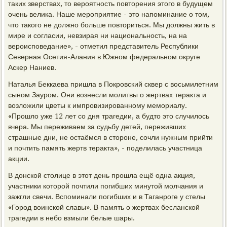
таких зверствах, то вероятность повторения этого в будущем
очень велика. Наше мероприятие - это напоминание о том,
что такого не должно больше повториться. Мы должны жить в
мире и согласии, невзирая ни национальность, на на
вероисповедание», - отметил представитель Республики
Северная Осетия-Алания в Южном федеральном округе
Аскер Наниев.
Наталья Беккаева пришла в Покровский сквер с восьмилетним
сыном Зауром. Они вознесли молитвы о жертвах теракта и
возложили цветы к импровизированному мемориалу.
«Прошло уже 12 лет со дня трагедии, а будто это случилось
вчера. Мы переживаем за судьбу детей, переживших
страшные дни, не остаёмся в стороне, сочли нужным прийти
и почтить память жертв теракта», - поделилась участница
акции.
В донской столице в этот день прошла ещё одна акция,
участники которой почтили погибших минутой молчания и
зажгли свечи. Вспоминали погибших и в Таганроге у стелы
«Город воинской славы». В память о жертвах бесланской
трагедии в небо взмыли белые шары.