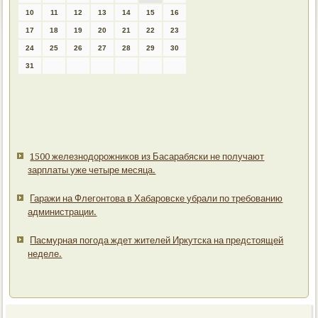
10
11
12
13
14
15
16
17
18
19
20
21
22
23
24
25
26
27
28
29
30
31
1500 железнодорожников из Басарабяски не получают
зарплаты уже четыре месяца.
Гаражи на Флегонтова в Хабаровске убрали по требованию
администрации.
Пасмурная погода ждет жителей Иркутска на предстоящей
неделе.