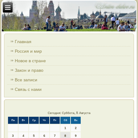
Главная
Россия и мир
Новое в стране
Закон и право
Все записи
Связь с нами
Сегодня: Суббота, 8 Августа
Пн
Вт
Ср
Чт
Пт
Сб
Вс
1
2
3
4
5
6
7
8
9