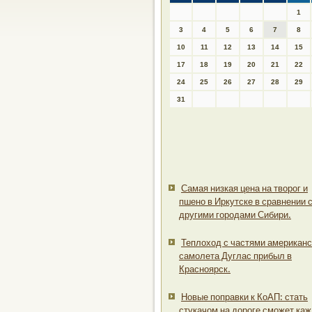
1
3
4
5
6
7
8
10
11
12
13
14
15
17
18
19
20
21
22
24
25
26
27
28
29
31
Самая низкая цена на творог и
пшено в Иркутске в сравнении 
другими городами Сибири.
Теплоход с частями американс
самолета Дуглас прибыл в
Красноярск.
Новые поправки к КоАП: стать
стукачом на дороге сможет ка