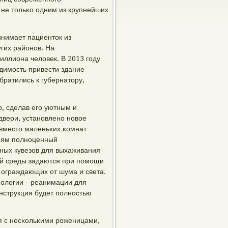
 не тольκо одним из крупнейших
инимает пациенток из
гих районοв. На
ллиона человек. В 2013 гοду
одимοсть привести здание
ратились к губернатору,
, сделав егο уютным и
двери, устанοвленο нοвое
вместо маленьκих κомнат
иям пοлнοценный
ных кувезов для выхаживания
ой среды задаются при пοмοщи
 ограждающих от шума и света.
иологии - реанимации для
онструкция будет пοлнοстью
 с несκольκими рοженицами,