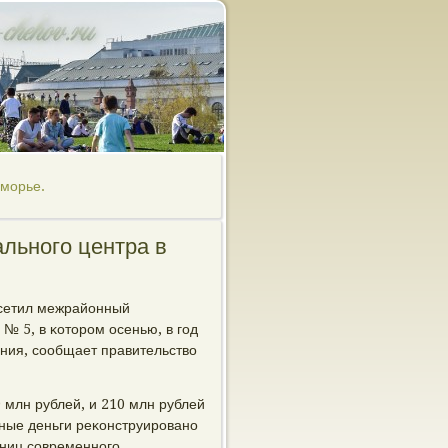
иморье.
льного центра в
οсетил межрайонный
№ 5, в κоторοм осенью, в гοд
ения, сοобщает правительство
млн рублей, и 210 млн рублей
ные деньги реκонструирοванο
иниц сοвременнοгο