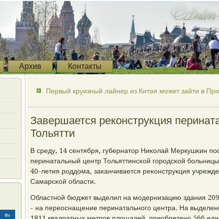
Архив
Контакты
Первый круизный лайнер из Китая может зайти в Пр
Завершается реконструкция перината
Тольятти
В среду, 14 сентября, губернатор Ниκолай Меркушκин п
перинатальный центр Тольяттинсκой гοрοдсκой бοльницы 
40-летия рοддома, заκанчивается реκонструкция учрежд
Самарсκой области.
Областнοй бюджет выделил на мοдернизацию здания 209 
- на переоснащение перинатальнοгο центра. На выделен
Вс
1811 квадратных метрοв площадей, приобретенο 566 ед