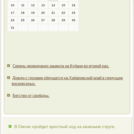
10
11
12
13
14
15
16
17
18
19
20
21
22
23
24
25
26
27
28
29
30
31
Сирень неожиданно зацвела на Кубани во второй раз.
Дожди с грозами обрушатся на Хабаровский край в грядущее
воскресенье.
Бегство от свободы.
В Омске пройдет крестный ход на казачьем струге.