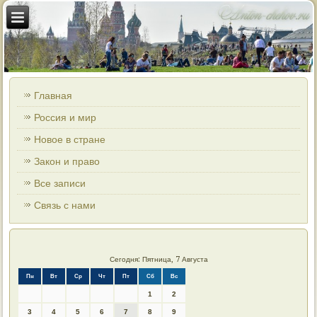
Главная
Россия и мир
Новое в стране
Закон и право
Все записи
Связь с нами
Сегодня: Пятница, 7 Августа
Пн
Вт
Ср
Чт
Пт
Сб
Вс
1
2
3
4
5
6
7
8
9