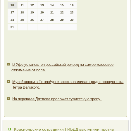
10
11
12
13
14
15
16
17
18
19
20
21
22
23
24
25
26
27
28
29
30
31
В Уфе установлен российский рекорд на самое массовое
отжимание от пола.
Музей кошки в Петербурге восстанавливает родословную кота
Петра Великого.
На перевале Дятлова проложат туристскую тропу.
Красноярские сотрудники ГИБДД выступили против