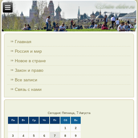
Главная
Россия и мир
Новое в стране
Закон и право
Все записи
Связь с нами
Сегодня: Пятница, 7 Августа
Пн
Вт
Ср
Чт
Пт
Сб
Вс
1
2
3
4
5
6
7
8
9