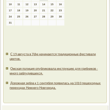
10
11
12
13
14
15
16
17
18
19
20
21
22
23
24
25
26
27
28
29
30
31
С 19 августа в Уфе начинаются традиционные фестивали
цветов.
Омская полиция опубликовала инструкцию для грибников -
много заблудившихся.
Дорожная зебра к 1 сентября появилась на 1010 пешеходных
переходах Нижнего Новгорода.