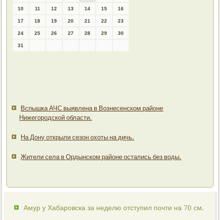
10
11
12
13
14
15
16
17
18
19
20
21
22
23
24
25
26
27
28
29
30
31
Вспышка АЧС выявлена в Вознесенском районе
Нижегородской области.
На Дону открыли сезон охоты на дичь.
Жители села в Ордынском районе остались без воды.
Амур у Хабаровска за неделю отступил почти на 70 см.