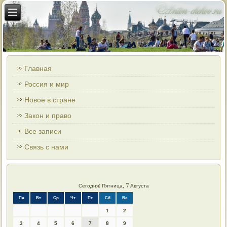
Главная
Россия и мир
Новое в стране
Закон и право
Все записи
Связь с нами
Сегодня: Пятница, 7 Августа
Пн
Вт
Ср
Чт
Пт
Сб
Вс
1
2
3
4
5
6
7
8
9