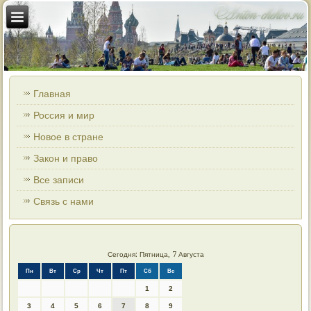
Главная
Россия и мир
Новое в стране
Закон и право
Все записи
Связь с нами
Сегодня: Пятница, 7 Августа
Пн
Вт
Ср
Чт
Пт
Сб
Вс
1
2
3
4
5
6
7
8
9