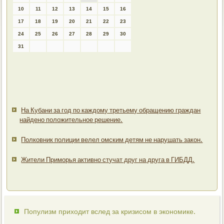
10
11
12
13
14
15
16
17
18
19
20
21
22
23
24
25
26
27
28
29
30
31
На Кубани за год по каждому третьему обращению граждан
найдено положительное решение.
Полковник полиции велел омским детям не нарушать закон.
Жители Приморья активно стучат друг на друга в ГИБДД.
Популизм приходит вслед за кризисом в экономике.