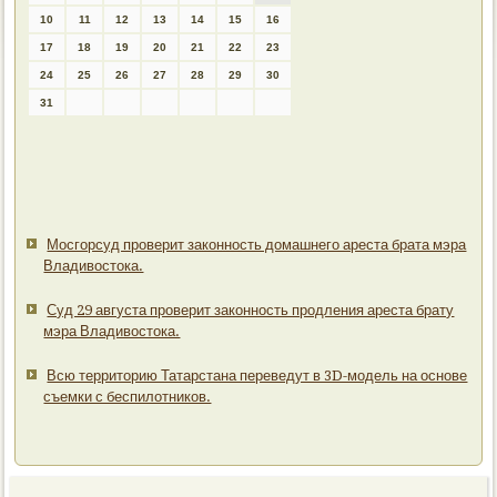
10
11
12
13
14
15
16
17
18
19
20
21
22
23
24
25
26
27
28
29
30
31
Мосгорсуд проверит законность домашнего ареста брата мэра
Владивостока.
Суд 29 августа проверит законность продления ареста брату
мэра Владивостока.
Всю территорию Татарстана переведут в 3D-модель на основе
съемки с беспилотников.