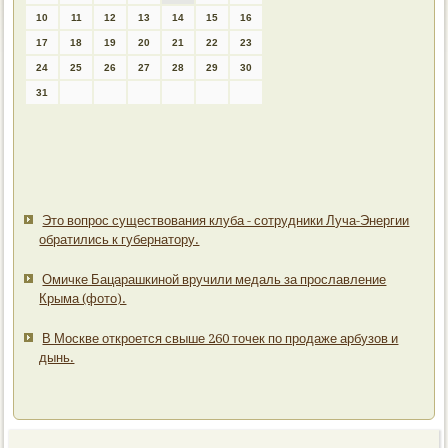
10
11
12
13
14
15
16
17
18
19
20
21
22
23
24
25
26
27
28
29
30
31
Это вопрос существования клуба - сотрудники Луча-Энергии
обратились к губернатору.
Омичке Бацарашкиной вручили медаль за прославление
Крыма (фото).
В Москве откроется свыше 260 точек по продаже арбузов и
дынь.