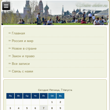
Главная
Россия и мир
Новое в стране
Закон и право
Все записи
Связь с нами
Сегодня: Пятница, 7 Августа
Пн
Вт
Ср
Чт
Пт
Сб
Вс
1
2
3
4
5
6
7
8
9