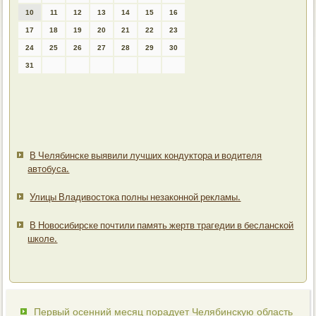
10
11
12
13
14
15
16
17
18
19
20
21
22
23
24
25
26
27
28
29
30
31
В Челябинске выявили лучших кондуктора и водителя
автобуса.
Улицы Владивостока полны незаконной рекламы.
В Новосибирске почтили память жертв трагедии в бесланской
школе.
Первый осенний месяц порадует Челябинскую область