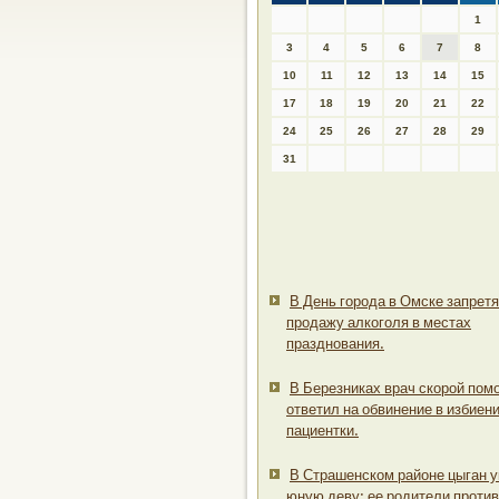
1
3
4
5
6
7
8
10
11
12
13
14
15
17
18
19
20
21
22
24
25
26
27
28
29
31
В День города в Омске запретя
продажу алкоголя в местах
празднования.
В Березниках врач скорой пом
ответил на обвинение в избиен
пациентки.
В Страшенском районе цыган 
юную деву: ее родители против