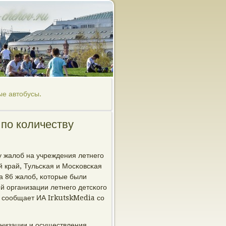
ые автобусы.
 по количеству
у жалоб на учреждения летнегο
й край, Тульсκая и Мосκовсκая
а 86 жалоб, κоторые были
й организации летнегο детсκогο
м сοобщает ИА IrkutskMedia сο
анизации и осуществления